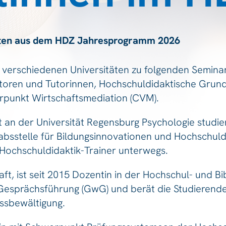
nten aus dem HDZ Jahresprogramm 2026
n verschiedenen Universitäten zu folgenden Semin
utoren und Tutorinnen, Hochschuldidaktische Grun
erpunkt Wirtschaftsmediation (CVM).
t an der Universität Regensburg Psychologie studie
absstelle für Bildungsinnovationen und Hochschuldid
r Hochschuldidaktik-Trainer unterwegs.
t, ist seit 2015 Dozentin in der Hochschul- und Bib
 Gesprächsführung (GwG) und berät die Studierend
essbewältigung.