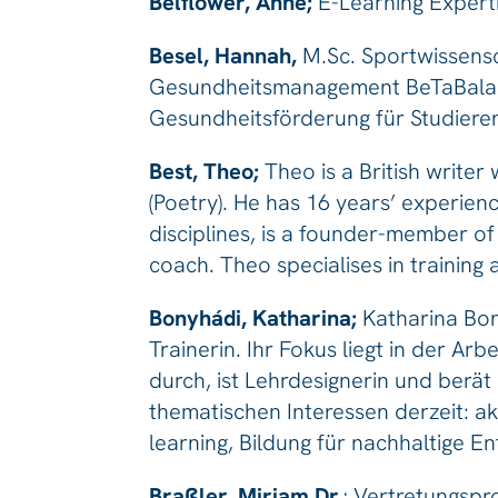
Belflower, Anne;
E-Learning Expert
Besel, Hannah,
M.Sc. Sportwissensc
Gesundheitsmanagement BeTaBalanc
Gesundheitsförderung für Studiere
Best, Theo;
Theo is a British writer
(Poetry). He has 16 years’ experie
disciplines, is a founder-member of 
coach. Theo specialises in training 
Bonyhádi, Katharina;
Katharina Bony
Trainerin. Ihr Fokus liegt in der Ar
durch, ist Lehrdesignerin und berät
thematischen Interessen derzeit: akt
learning, Bildung für nachhaltige En
Braßler, Mirjam Dr.
; Vertretungspr