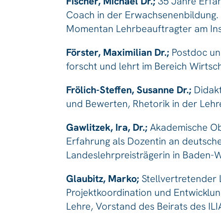
Fischer, Michael Dr.;
35 Jahre Erfa
Coach in der Erwachsenenbildung. 
Momentan Lehrbeauftragter am Inst
Förster, Maximilian Dr.;
Postdoc und
forscht und lehrt im Bereich Wirtsch
Frölich-Steffen, Susanne Dr.;
Didakt
und Bewerten, Rhetorik in der Lehre
Gawlitzek, Ira, Dr.;
Akademische Obe
Erfahrung als Dozentin an deutsche
Landeslehrpreisträgerin in Baden-
Glaubitz, Marko;
Stellvertretender 
Projektkoordination und Entwicklun
Lehre, Vorstand des Beirats des IL