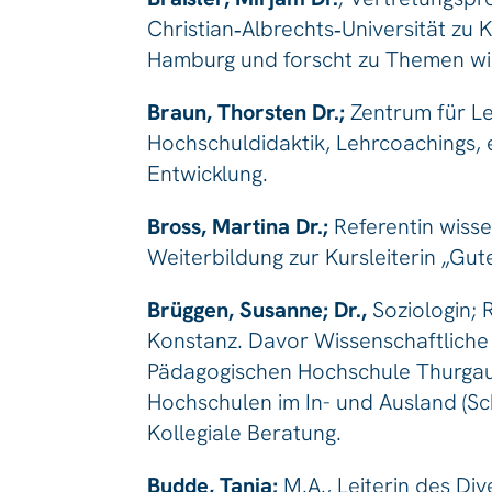
Christian‑Albrechts‑Universität zu K
Hamburg und forscht zu Themen wie 
Braun, Thorsten Dr.;
Zentrum für Le
Hochschuldidaktik, Lehrcoachings, 
Entwicklung.
Bross, Martina Dr.;
Referentin wiss
Weiterbildung zur Kursleiterin „Gut
Brüggen, Susanne; Dr.,
Soziologin; 
Konstanz. Davor Wissenschaftliche M
Pädagogischen Hochschule Thurgau 
Hochschulen im In- und Ausland (Sc
Kollegiale Beratung.
Budde, Tanja;
M.A., Leiterin des Div