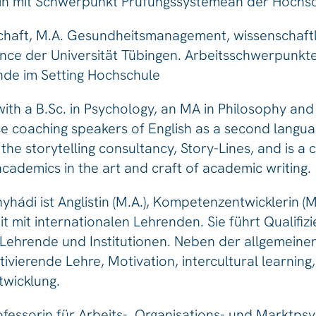
in mit Schwerpunkt Prüfungssystemean der Hochsc
haft, M.A. Gesundheitsmanagement, wissenschaftli
e der Universität Tübingen. Arbeitsschwerpunkt
nde im Setting Hochschule
 with a B.Sc. in Psychology, an MA in Philosophy and
nce coaching speakers of English as a second langu
the storytelling consultancy, Story-Lines, and is a 
academics in the art and craft of academic writing.
hádi ist Anglistin (M.A.), Kompetenzentwicklerin (
beit mit internationalen Lehrenden. Sie führt Qualif
 Lehrende und Institutionen. Neben der allgemeinen
ivierende Lehre, Motivation, intercultural learning
twicklung.
ofessorin für Arbeits-, Organisations- und Marktps